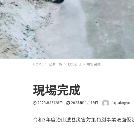
HOME
記事一覧
お知らせ
現場完成
現場完成
投稿日
更新日
著者
2023年9月28日
2023年11月19日
fujitakogyo
令和3年度治山激甚災害対策特別事業法面仮