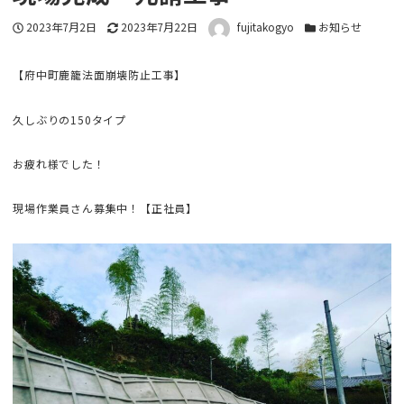
投稿日
更新日
著者
カテゴリー
2023年7月2日
2023年7月22日
fujitakogyo
お知らせ
【府中町鹿籠法面崩壊防止工事】
久しぶりの150タイプ
お疲れ様でした！
現場作業員さん募集中！【正社員】