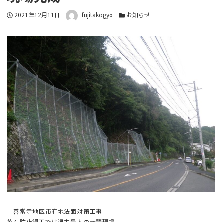
投稿日
著者
カテゴリー
2021年12月11日
fujitakogyo
お知らせ
「善當寺地区市有地法面対策工事」
落石防止網工では過去最大の元請現場