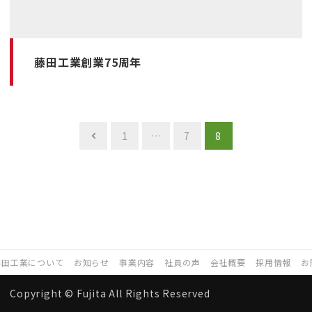
藤田工業創業75周年
投
1
…
7
8
稿
の
ペ
ー
ジ
送
藤田工業について
お知らせ
事業内容
社員の声
会社概要
採用情報
お
り
Copyright ©️ Fujita All Rights Reserved