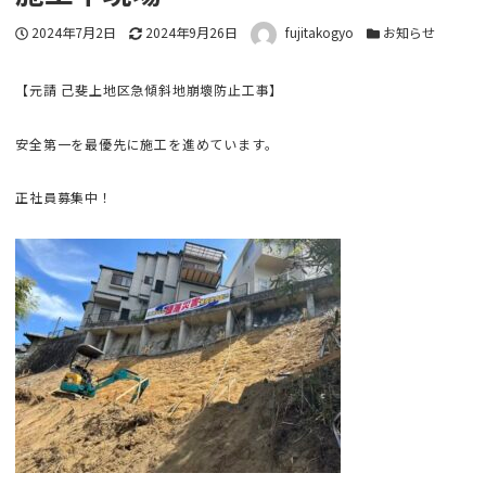
投稿日
更新日
著者
カテゴリー
2024年7月2日
2024年9月26日
fujitakogyo
お知らせ
【元請 己斐上地区急傾斜地崩壞防止工事】
安全第一を最優先に施工を進めています。
正社員募集中！